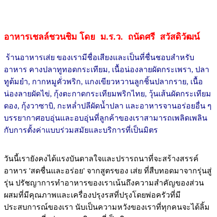
อาหารเชลล์ชวนชิม
โดย ม
.ร.ว. ถนัดศรี สวัสดิวัฒน์
ร้านอาหาร
เส่ย
ของเรามีชื่อเสียงและเป็นที่ชื่นชอบสำหรับ
อาหาร คางปลาทูทอดกระเทียม, เนื้อน่องลายผัดกระเพรา, ปลา
ทูต้มยำ, กากหมูคั่วพริก, แกงเขียวหวานลูกชิ้นปลากราย, เนื้อ
น่องลายผัดไข่, กุ้งตะกาดกระเทียมพริกไทย, วุ้นเส้นผัดกระเทียม
ดอง, กุ้งวาซาบิ, กะหล่ำปลีผัดน้ำปลา และอาหารจานอร่อยอื่น ๆ
บรรยากาศอบอุ่นและอบอุ่นที่ลูกค้าของเราสามารถเพลิดเพลิน
กับการตั้งค่าแบบร่วมสมัยและบริการที่เป็นมิตร
วันนี้เรายังคงได้แรงบันดาลใจและปรารถนาที่จะสร้างสรรค์
อาหาร 'สดชื่นและอร่อย' จากสูตรของ เส่ย ที่สืบทอดมาจากรุ่นสู่
รุ่น ปรัชญาการทำอาหารของเราเน้นถึงความสำคัญของส่วน
ผสมที่มีคุณภาพและเครื่องปรุงรสที่ปรุงโดยพ่อครัวที่มี
ประสบการณ์ของเรา นับเป็นความหวังของเราที่ทุกคนจะได้ลิ้ม